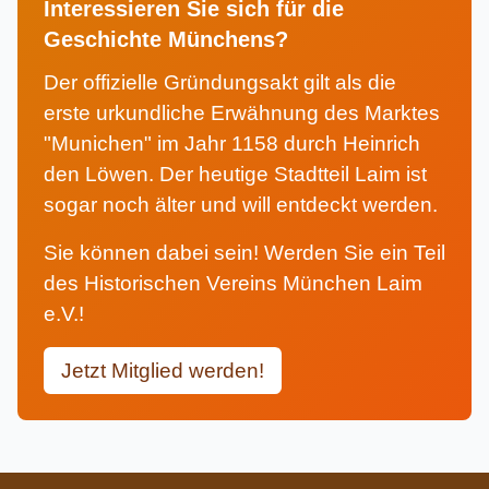
Interessieren Sie sich für die
Geschichte Münchens?
Der offizielle Gründungsakt gilt als die
erste urkundliche Erwähnung des Marktes
"Munichen" im Jahr 1158 durch Heinrich
den Löwen. Der heutige Stadtteil Laim ist
sogar noch älter und will entdeckt werden.
Sie können dabei sein! Werden Sie ein Teil
des Historischen Vereins München Laim
e.V.!
Jetzt Mitglied werden!